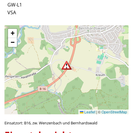
GW-L1
VSA
+
−
Leaflet
|
©
OpenStreetMap
Einsatzort: B16, zw. Wenzenbach und Bernhardswald