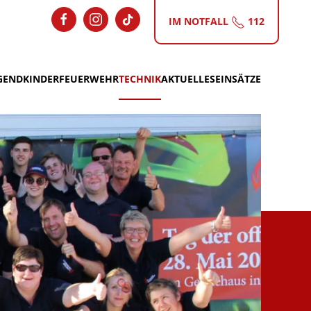
IM NOTFALL
112
GEND
KINDERFEUERWEHR
TECHNIK
AKTUELLES
EINSÄTZE