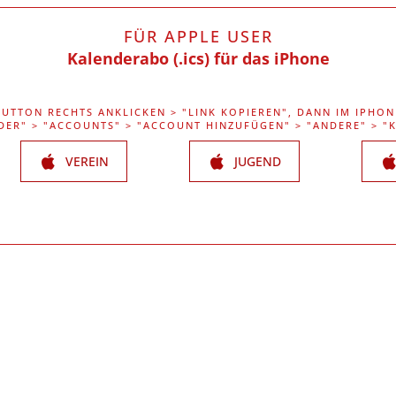
FÜR APPLE USER
Kalenderabo (.ics) für das iPhone
BUTTON RECHTS ANKLICKEN > "LINK KOPIEREN", DANN IM IPHON
DER" > "ACCOUNTS" > "ACCOUNT HINZUFÜGEN" > "ANDERE" > 
VEREIN
JUGEND