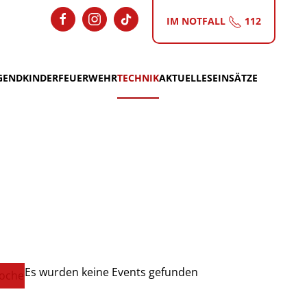
IM NOTFALL
112
GEND
KINDERFEUERWEHR
TECHNIK
AKTUELLES
EINSÄTZE
Es wurden keine Events gefunden
oche