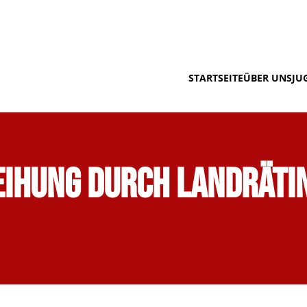
STARTSEITE
ÜBER UNS
JU
ihung durch Landrätin