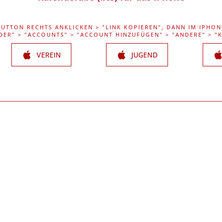
BUTTON RECHTS ANKLICKEN > "LINK KOPIEREN", DANN IM IPHON
DER" > "ACCOUNTS" > "ACCOUNT HINZUFÜGEN" > "ANDERE" > 
VEREIN
JUGEND