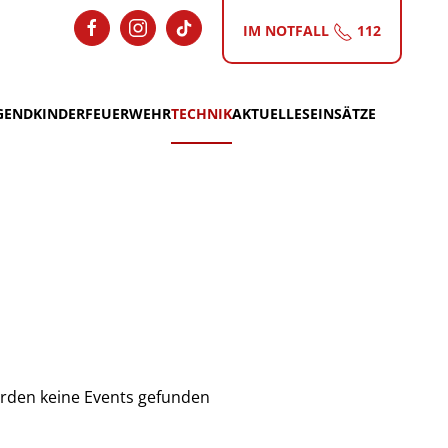
IM NOTFALL
112
GEND
KINDERFEUERWEHR
TECHNIK
AKTUELLES
EINSÄTZE
rden keine Events gefunden