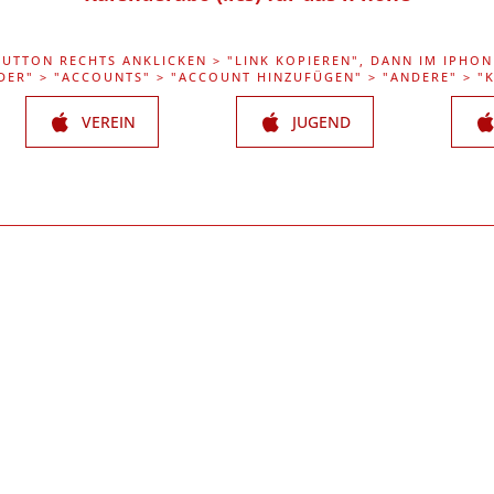
BUTTON RECHTS ANKLICKEN > "LINK KOPIEREN", DANN IM IPHON
DER" > "ACCOUNTS" > "ACCOUNT HINZUFÜGEN" > "ANDERE" > 
VEREIN
JUGEND