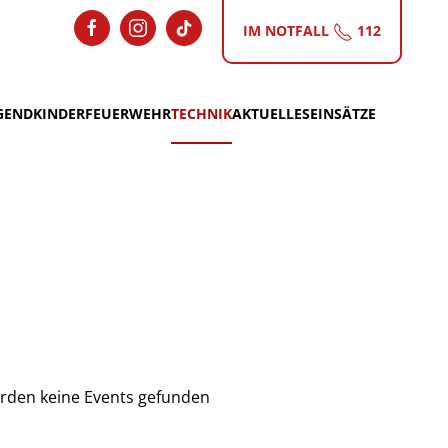
IM NOTFALL
112
GEND
KINDERFEUERWEHR
TECHNIK
AKTUELLES
EINSÄTZE
rden keine Events gefunden