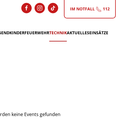
IM NOTFALL
112
GEND
KINDERFEUERWEHR
TECHNIK
AKTUELLES
EINSÄTZE
rden keine Events gefunden