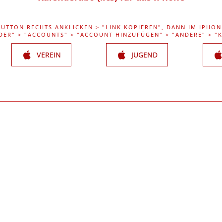
BUTTON RECHTS ANKLICKEN > "LINK KOPIEREN", DANN IM IPHON
DER" > "ACCOUNTS" > "ACCOUNT HINZUFÜGEN" > "ANDERE" > 
VEREIN
JUGEND