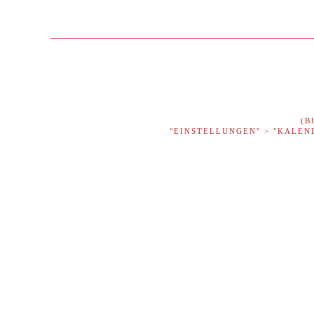
(B
"EINSTELLUNGEN" > "KALEN