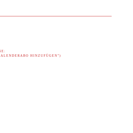
NE:
"KALENDERABO HINZUFÜGEN")