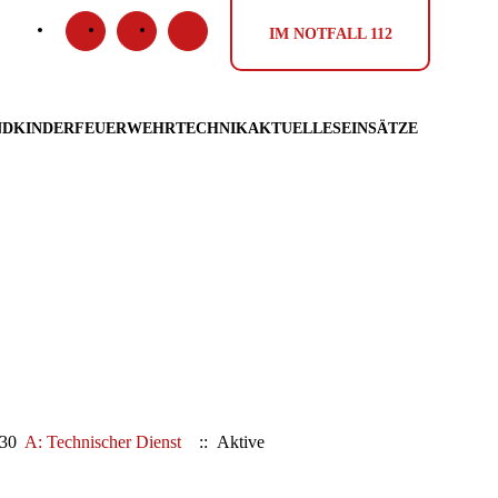
IM NOTFALL
112
ND
KINDERFEUERWEHR
TECHNIK
AKTUELLES
EINSÄTZE
0:30
A: Technischer Dienst
:: Aktive