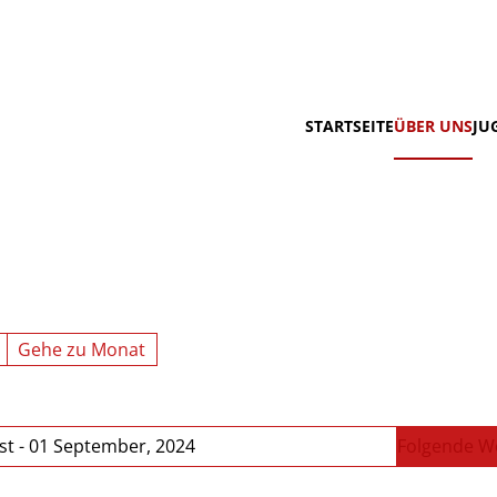
STARTSEITE
ÜBER UNS
JU
Gehe zu Monat
st - 01 September, 2024
Folgende W