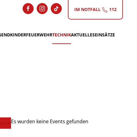
IM NOTFALL
112
GEND
KINDERFEUERWEHR
TECHNIK
AKTUELLES
EINSÄTZE
Es wurden keine Events gefunden
oche