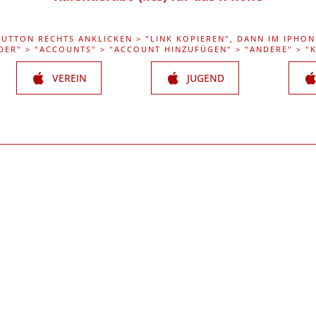
BUTTON RECHTS ANKLICKEN > "LINK KOPIEREN", DANN IM IPHON
DER" > "ACCOUNTS" > "ACCOUNT HINZUFÜGEN" > "ANDERE" > 
VEREIN
JUGEND