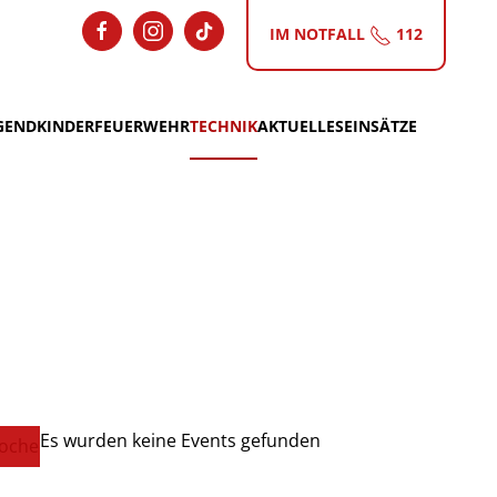
IM NOTFALL
112
GEND
KINDERFEUERWEHR
TECHNIK
AKTUELLES
EINSÄTZE
Es wurden keine Events gefunden
oche