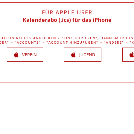
FÜR APPLE USER
Kalenderabo (.ics) für das iPhone
BUTTON RECHTS ANKLICKEN > "LINK KOPIEREN", DANN IM IPHON
DER" > "ACCOUNTS" > "ACCOUNT HINZUFÜGEN" > "ANDERE" > 
VEREIN
JUGEND