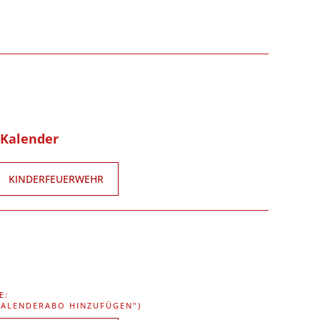
-Kalender
KINDERFEUERWEHR
E:
"KALENDERABO HINZUFÜGEN")