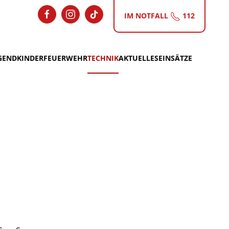
IM NOTFALL
112
GEND
KINDERFEUERWEHR
TECHNIK
AKTUELLES
EINSÄTZE