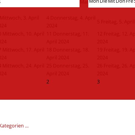
Mon
Die
Mit
Don
Fre
4
Mai
Mittwoch, 3. April
4
Donnerstag, 4. April
5
Freitag, 5. Apri
024
2024
0
Mittwoch, 10. April
11
Donnerstag, 11.
12
Freitag, 12. Ap
024
April 2024
2024
7
Mittwoch, 17. April
18
Donnerstag, 18.
19
Freitag, 19. Ap
024
April 2024
2024
4
Mittwoch, 24. April
25
Donnerstag, 25.
26
Freitag, 26. Ap
024
April 2024
2024
2
3
Kategorien ...